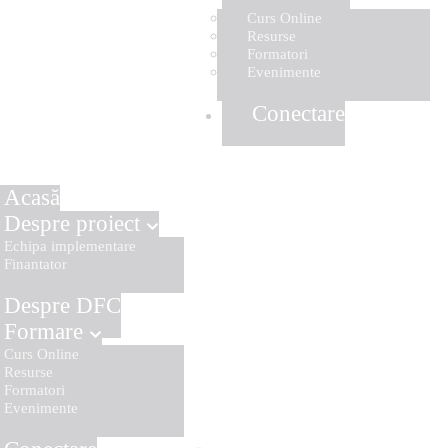
Curs Online
Resurse
Formatori
Evenimente
Conectare
Acasă
Despre proiect
Echipa implementare
Finantator
Despre DFC
Formare
Curs Online
Resurse
Formatori
Evenimente