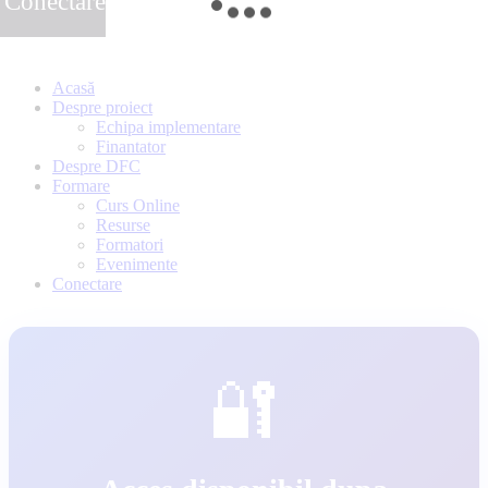
Conectare
Acasă
Despre proiect
Echipa implementare
Finantator
Despre DFC
Formare
Curs Online
Resurse
Formatori
Evenimente
Conectare
🔐