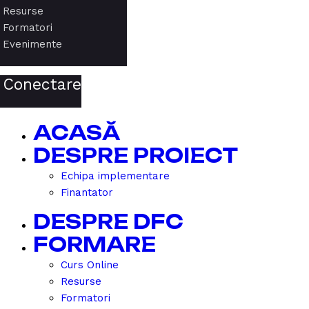
Resurse
Formatori
Evenimente
Conectare
ACASĂ
DESPRE PROIECT
Echipa implementare
Finantator
DESPRE DFC
FORMARE
Curs Online
Resurse
Formatori