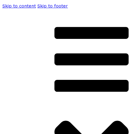
Skip to content
Skip to footer