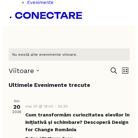
Evenimente
CONECTARE
Nu există alte evenimente viitoare.
NAVI
NA
Viitoare
Caută
Listă
ÎN
ÎN
Selectează
VI
Ultimele Evenimente trecute
data.
VIZUA
EV
ȘI
MAI
20
CĂUT
mai 20 @ 19:00
-
20:30
2026
Cum transformăm curiozitatea elevilor în
EVEN
inițiativă și schimbare? Descoperă Design
for Change România