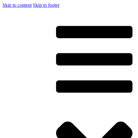
Skip to content
Skip to footer