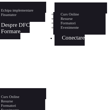
Echipa implementare
Curs Online
Finantator
Resurse
Formatori
Despre DFC
Evenimente
Formare
Conectare
Curs Online
Resurse
Formatori
Evenimente