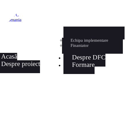
Echipa implementare
Finantator
Acasă
Despre DFC
Despre proiect
Formare